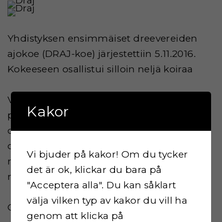
Yhdistyksen ensimmäiset dreevereiden
ajokoe (DRAJ-koe) järjestettiin 5.11.2016.
Kokeeseen osallistui silloin neljä koiraa
Vuonna 2017 ja 2018 jouduimme
Kakor
perumaan kokeet alhaisen
osanottajamäärän takia. Mutta sen jälkeen
on tasaisesti on ollut kolme koiraa aina
Vi bjuder på kakor! Om du tycker
mukana kokeissa mikä on myös
det är ok, klickar du bara på
mahdollistanut kokeet.
"Acceptera alla". Du kan såklart
välja vilken typ av kakor du vill ha
Ohessa linkki koetuloksiin:
genom att klicka på