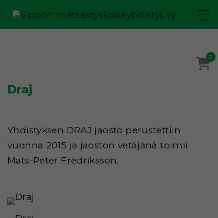
S
k
i
p
0
t
o
Draj
c
o
n
Yhdistyksen DRAJ jaosto perustettiin
t
vuonna 2015 ja jaoston vetäjänä toimii
e
Mats-Peter Fredriksson.
n
t