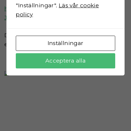
"Inställningar".
Läs vår cookie
https://koiratietokanta.fi/dreeverit/haeDRA
policy
J.php?lang=fi
DRAJ kokeet järjestetään yleensä aina
Inställningar
ensimmäinen viikonloppu marraskuussa.
Acceptera alla