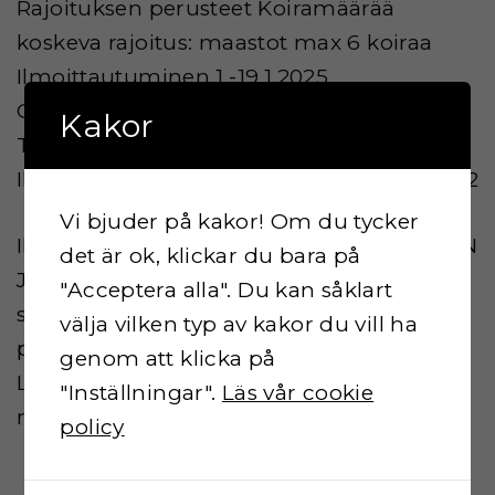
Rajoituksen perusteet Koiramäärää
koskeva rajoitus: maastot max 6 koiraa
Ilmoittautuminen 1.-19.1.2025
Osanottomaksu 35€
Kakor
Tilinumero FI73 4055 0017 6810 79
Ilmoittautumisen lisätiedot viite AJOK0902
Vi bjuder på kakor! Om du tycker
Ilmoittautumisen vastaanottaja KARLSSON
det är ok, klickar du bara på
JESSICA
"Acceptera alla". Du kan såklart
smkry2013@gmail.com
välja vilken typ av kakor du vill ha
puh. 0405049704
genom att klicka på
Lisätiedot: Osanottomaksun voi myös
"Inställningar".
Läs vår cookie
maksaa paikan päällä.
policy