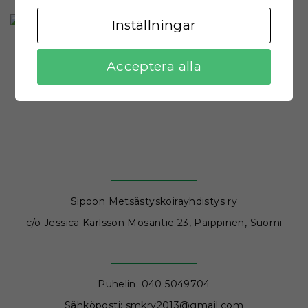
Inställningar
Acceptera alla
Sipoon Metsästyskoirayhdistys ry
c/o Jessica Karlsson Mosantie 23, Paippinen, Suomi
Puhelin: 040 5049704
Sähköposti: smkry2013@gmail.com