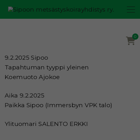
S
k
i
p
0
t
o
9.2.2025 Sipoo
c
Tapahtuman tyyppi yleinen
o
Koemuoto Ajokoe
n
t
Aika 9.2.2025
e
Paikka Sipoo (Immersbyn VPK talo)
n
t
Ylituomari SALENTO ERKKI