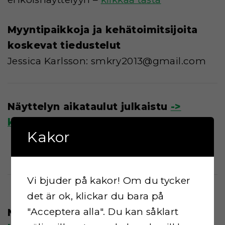
Myyntipaikkoja ja kehätoimitsijoita
koskevat tiedustelut
Jessica Karlsson: smkry2013@gmail.com
Näyttelyn aikataulut julkaistu
->
klikkaa tästä
Kakor
Vi bjuder på kakor! Om du tycker
det är ok, klickar du bara på
"Acceptera alla". Du kan såklart
Näyttelyn aikataulut julkaistu
->