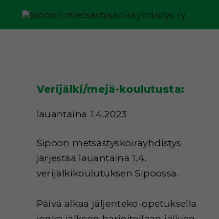
Verijälki/mejä-koulutusta:
lauantaina 1.4.2023
Sipoon metsästyskoirayhdistys
järjestää lauantaina 1.4.
verijälkikoulutuksen Sipoossa.
Päivä alkaa jäljenteko-opetuksella
jonka jälkeen harjoitellaan jälkien