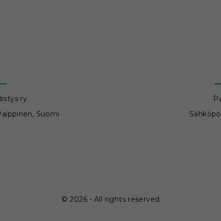
istys ry
P
 Paippinen, Suomi
Sähköpo
©
2026
- All rights reserved