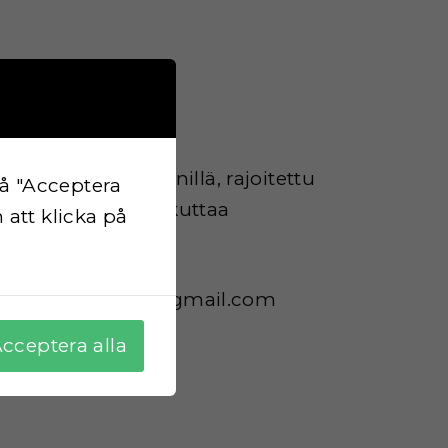
euroa. Etusija jäsenillä, rajoitettu
på "Acceptera
stujamäärä voi vaikuttaa
 att klicka på
teeseen sihvo.tina@gmail.com
cceptera alla