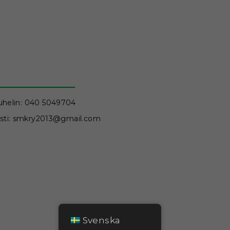
uhelin: 040 5049704
sti: smkry2013@gmail.com
Svenska