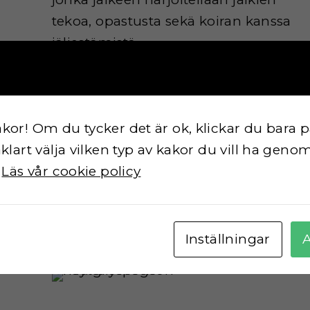
tekoa, opastusta sekä koiran kanssa
jäljestämistä.
Hinta jäsenille 20 euroa, ei-jäsenille 30 
akor! Om du tycker det är ok, klickar du bara 
osallistujamäärä. Lumitilanne ja osalli
åklart välja vilken typ av kakor du vill ha genom
koulutuksen järjestämiseen.
.
Läs vår cookie policy
Ilmoittautumiset ja tiedustelut osoit
Inställningar
A