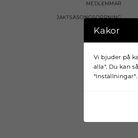
MEDLEMMAR
JAKTSÄSONGSÖPPNING
Kakor
STYRELSEN
HISTORIA
Vi bjuder på k
alla". Du kan s
"Inställningar"