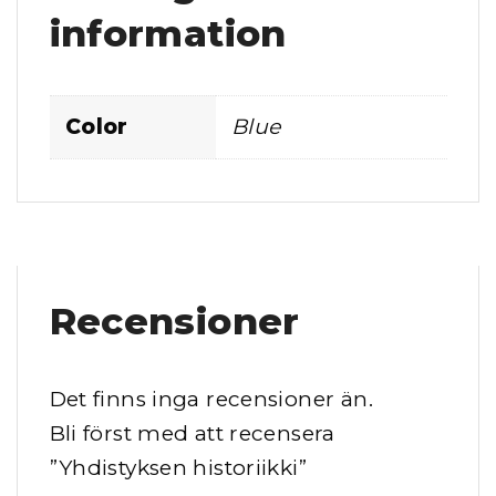
information
ä
n
g
Color
Blue
d
Recensioner
Det finns inga recensioner än.
Bli först med att recensera
”Yhdistyksen historiikki”