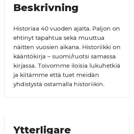
s
Beskrivning
e
n
Historiaa 40 vuoden ajalta. Paljon on
h
ehtinyt tapahtua sekä muuttua
i
näitten vuosien aikana. Historiikki on
s
kääntökirja – suomi/ruotsi samassa
t
kirjassa. Toivomme iloisia lukuhetkiä
o
ja kiitämme että tuet meidän
r
yhdistystä ostamalla historiikin.
i
i
k
k
i
Ytterligare
m