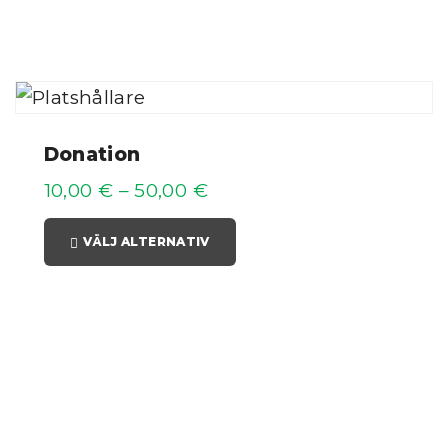
Donation
10,00
€
–
50,00
€
N
VÄLJ ALTERNATIV
ö
d
v
ä
n
di
g
a
D