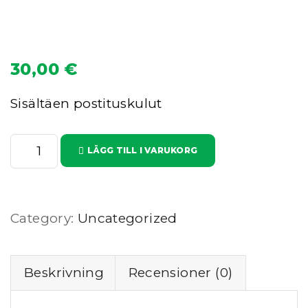
30,00
€
Sisältäen postituskulut
Y
LÄGG TILL I VARUKORG
h
d
i
Category:
Uncategorized
s
t
y
Beskrivning
Recensioner (0)
k