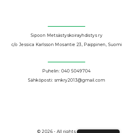
e
ss
a
k
a
Sipoon Metsästyskoirayhdistys ry
k
or
c/o Jessica Karlsson Mosantie 23, Paippinen, Suomi
g
år
in
te
Puhelin: 040 5049704
at
Sähköposti: smkry2013@gmail.com
t
v
äl
ja
b
or
t.
©
2026
- All rights reserved
D